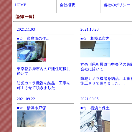
HOME
会社概要
当社のポリシー
【記事一覧】
2021.11.03
2021.10.20
■☆ 多摩市の住...
■☆ 相模原市内...
神奈川県相模原市中央区の民
東京都多摩市内の戸建住宅様に
会社に於いて
於いて
防犯カメラ機器を納品、工事
防犯カメラ機器を納品、工事を
施工させて頂きました。...
施工させて頂きました。
2021.09.22
2021.09.05
■☆ 横浜市戸塚...
■☆ 横浜市保土...