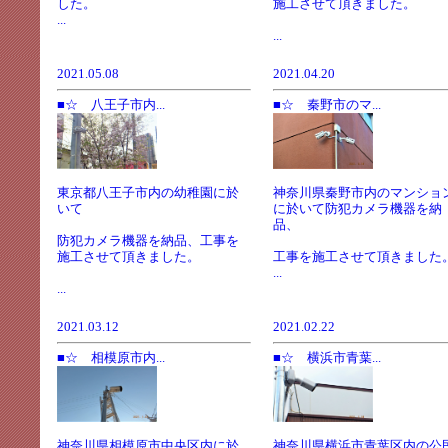
した。
施工させて頂きました。
...
...
2021.05.08
2021.04.20
■☆ 八王子市内...
■☆ 秦野市のマ...
東京都八王子市内の幼稚園に於
神奈川県秦野市内のマンショ
いて
に於いて防犯カメラ機器を納
品、
防犯カメラ機器を納品、工事を
施工させて頂きました。
工事を施工させて頂きました
...
...
2021.03.12
2021.02.22
■☆ 相模原市内...
■☆ 横浜市青葉...
神奈川県相模原市中央区内に於
神奈川県横浜市青葉区内の公