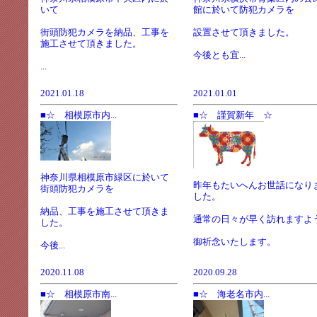
いて
館に於いて防犯カメラを
街頭防犯カメラを納品、工事を
設置させて頂きました。
施工させて頂きました。
今後とも宜...
...
2021.01.18
2021.01.01
■☆ 相模原市内...
■☆ 謹賀新年 ☆
神奈川県相模原市緑区に於いて
昨年もたいへんお世話になり
街頭防犯カメラを
した。
納品、工事を施工させて頂きま
通常の日々が早く訪れますよ
した。
御祈念いたします。
今後...
2020.11.08
2020.09.28
■☆ 相模原市南...
■☆ 海老名市内...