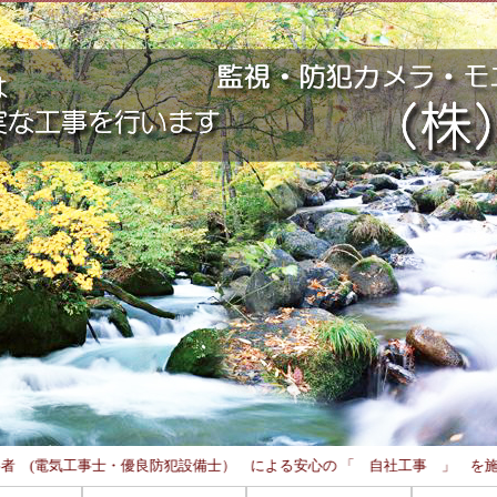
案と 有資格者 (電気工事士・優良防犯設備士） による安心の 「 自社工事 」 を施工