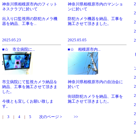
神奈川県相模原市内のフィット
神奈川県相模原市内のマンショ
ネスクラブに於いて
ンに於いて
出入り口監視用の防犯カメラ機
防犯カメラ機器を納品、工事を
器を納品、工事を...
施工させて頂きました。
2025.05.23
2025.05.05
■☆ 市立病院に...
■☆ 相模原市内...
神奈川県相模原市内の自治会に
市立病院にて監視カメラ納品を
於いて
納品、工事を施工させて頂きま
した。
街頭防犯カメラを納品、工事を
施工させて頂きました。
今後とも宜しくお願い致しま
す。
|
3
|
4
|
5
次のページ >
>>