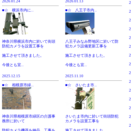
2026.01.24
2026.01.13
■☆ 横浜市内に...
■☆ 八王子市内...
神奈川県横浜市内に於いて街頭
八王子みなみ野地区に於いて防
防犯カメラを設置工事を
犯カメラ設備更新工事を
施工させて頂きました。
施工させて頂きました。
今後とも宜...
今後とも宜...
2025.12.15
2025.11.10
■☆ 相模原市緑...
■☆ さいたま市...
神奈川県相模原市緑区の介護事
さいたま市内に於いて街頭防犯
務所に於いて
カメラを設置工事を
防犯カメラ機器を納品、工事を
施工させて頂きました。