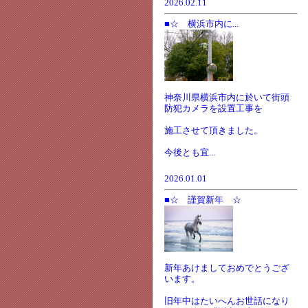
2026.02.11
■☆ 横浜市内に...
神奈川県横浜市内に於いて街頭
防犯カメラを設置工事を
施工させて頂きました。
今後とも宜...
2026.01.01
■☆ 謹賀新年 ☆
新年あけましておめでとうござ
います。
旧年中はたいへんお世話になり