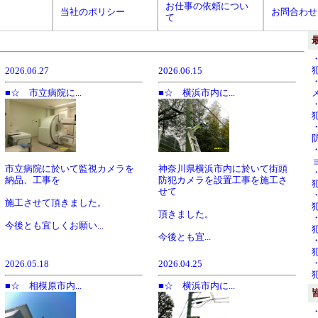
お仕事の依頼につい
当社のポリシー
お問合わせ
て
2026.06.27
2026.06.15
■☆ 市立病院に...
■☆ 横浜市内に...
市立病院に於いて監視カメラを
神奈川県横浜市内に於いて街頭
納品、工事を
防犯カメラを設置工事を施工さ
せて
施工させて頂きました。
頂きました。
今後とも宜しくお願い...
今後とも宜...
2026.05.18
2026.04.25
■☆ 相模原市内...
■☆ 横浜市内に...
・