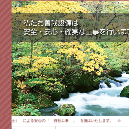
・優良防犯設備士） による安心の 「 自社工事 」 を施工いたします。 ☆