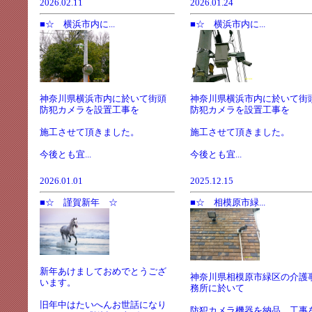
2026.02.11
2026.01.24
■☆ 横浜市内に...
■☆ 横浜市内に...
神奈川県横浜市内に於いて街頭
神奈川県横浜市内に於いて街
防犯カメラを設置工事を
防犯カメラを設置工事を
施工させて頂きました。
施工させて頂きました。
今後とも宜...
今後とも宜...
2026.01.01
2025.12.15
■☆ 謹賀新年 ☆
■☆ 相模原市緑...
新年あけましておめでとうござ
神奈川県相模原市緑区の介護
います。
務所に於いて
旧年中はたいへんお世話になり
防犯カメラ機器を納品、工事