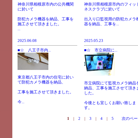
神奈川県相模原市内の公共機関
神奈川県相模原市内のフィッ
に於いて
ネスクラブに於いて
防犯カメラ機器を納品、工事を
出入り口監視用の防犯カメラ
施工させて頂きました。
器を納品、工事を...
...
2025.06.08
2025.05.23
■☆ 八王子市内...
■☆ 市立病院に...
東京都八王子市内の住宅に於い
て防犯カメラ機器を納品、
市立病院にて監視カメラ納品
納品、工事を施工させて頂き
工事を施工させて頂きました。
した。
今...
今後とも宜しくお願い致しま
す。
1
|
2
|
3
|
4
|
5
次のペー