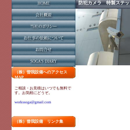
防犯カメラ 特製ステッ
（株）曽我設備へのアクセス
MAP
ご相談・お見積はいつでも無料で
す。お気軽にどうぞ。
workssoga@gmail.com
（株）曾我設備 リンク集